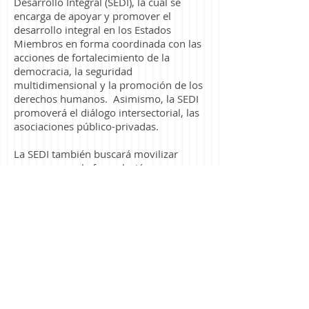
Desarrollo Integral (SEDI), la cual se
encarga de apoyar y promover el
desarrollo integral en los Estados
Miembros en forma coordinada con las
acciones de fortalecimiento de la
democracia, la seguridad
multidimensional y la promoción de los
derechos humanos. Asimismo, la SEDI
promoverá el diálogo intersectorial, las
asociaciones público-privadas.
La SEDI también buscará movilizar
recursos para la formulación,
promoción e implementación de
políticas, programas y proyectos de
cooperación técnica en el área del
desarrollo integral; el fomento de
mecanismos y espacios para el
intercambio de experiencias e
información entre los Estados Miembros
en su área de competencia; y el
desarrollo de actividades destinadas a
fortalecer las capacidades humanas e